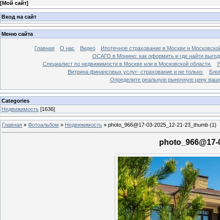
[
Мой сайт
]
Вход на сайт
Меню сайта
Главная
О нас
Видео
Ипотечное страхование в Москве и Московской
ОСАГО в Монино: как оформить и где найти выго
Специалист по недвижимости в Москве или в Московской области.
Я
Витрина финансовых услуг- страхование и не только.
Бло
Определите реальную рыночную цену вашей
Categories
Недвижимость
[1636]
Главная
»
Фотоальбом
»
Недвижимость
»
photo_966@17-03-2025_12-21-23_thumb (1)
photo_966@17-0