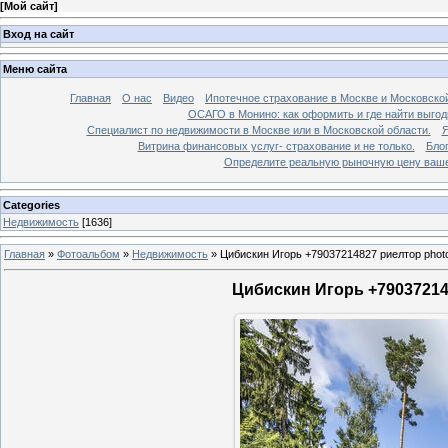
[
Мой сайт
]
Вход на сайт
Меню сайта
Главная
О нас
Видео
Ипотечное страхование в Москве и Московской
ОСАГО в Монино: как оформить и где найти выго
Специалист по недвижимости в Москве или в Московской области.
Я
Витрина финансовых услуг- страхование и не только.
Бло
Определите реальную рыночную цену вашей
Categories
Недвижимость
[1636]
Главная
»
Фотоальбом
»
Недвижимость
»
Цибискин Игорь +79037214827 риелтор phot
Цибискин Игорь +790372148