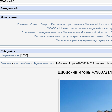
[
Мой сайт
]
Вход на сайт
Меню сайта
Главная
О нас
Видео
Ипотечное страхование в Москве и Московской
ОСАГО в Монино: как оформить и где найти выго
Специалист по недвижимости в Москве или в Московской области.
Я
Витрина финансовых услуг- страхование и не только.
Бло
Определите реальную рыночную цену вашей
Categories
Недвижимость
[1636]
Главная
»
Фотоальбом
»
Недвижимость
»
Цибискин Игорь +79037214827 риелтор phot
Цибискин Игорь +790372148