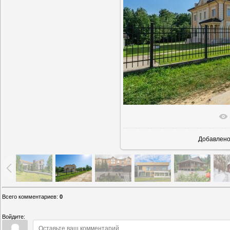
В реально
Добавлен
Всего комментариев
:
0
Войдите: