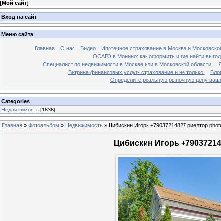
[
Мой сайт
]
Вход на сайт
Меню сайта
Главная
О нас
Видео
Ипотечное страхование в Москве и Московской
ОСАГО в Монино: как оформить и где найти выго
Специалист по недвижимости в Москве или в Московской области.
Я
Витрина финансовых услуг- страхование и не только.
Бло
Определите реальную рыночную цену вашей
Categories
Недвижимость
[1636]
Главная
»
Фотоальбом
»
Недвижимость
»
Цибискин Игорь +79037214827 риелтор phot
Цибискин Игорь +790372148