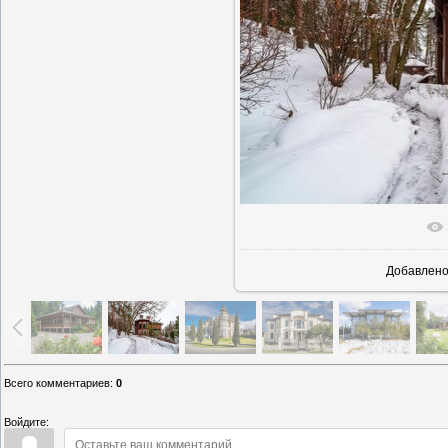
В реально
Добавлен
Всего комментариев
:
0
Войдите: