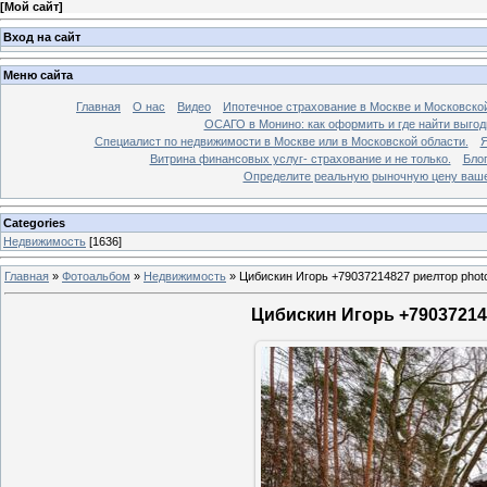
[
Мой сайт
]
Вход на сайт
Меню сайта
Главная
О нас
Видео
Ипотечное страхование в Москве и Московской
ОСАГО в Монино: как оформить и где найти выго
Специалист по недвижимости в Москве или в Московской области.
Я
Витрина финансовых услуг- страхование и не только.
Бло
Определите реальную рыночную цену вашей
Categories
Недвижимость
[1636]
Главная
»
Фотоальбом
»
Недвижимость
»
Цибискин Игорь +79037214827 риелтор phot
Цибискин Игорь +790372148