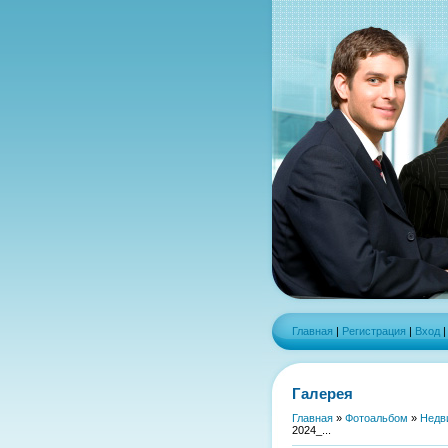
Главная
|
Регистрация
|
Вход
Галерея
Главная
»
Фотоальбом
»
Недв
2024_...