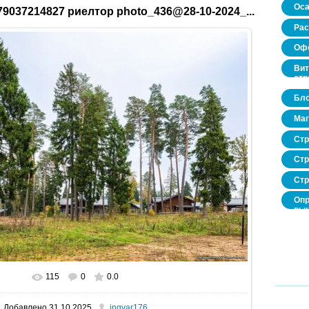
Оса
9037214827 риелтор photo_436@28-10-2024_...
Рас
Офо
Вит
стр
Бло
Маг
Стр
Стр
Стр
Опр
рын
нед
про
115
0
0.0
В реальном размере
1600x1067
/ 465.0Kb
Добавлено
31.10.2025
ingvar176