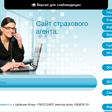
Версия для слабовидящих
Гла
О н
Сайт страхового
Ви
агента.
Ипо
и М
Гал
ОСА
и г
пр
ОСА
и г
пр
ОСА
|
RSS
щит
Спе
Мос
обл
ижимость
»
Цибискин Игорь +79037214827 риелтор photo_436@28-10-
Янд