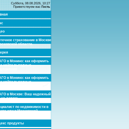
Суббота, 08.08.2026, 10:27
Приветствуем вас
Гость
вная
ас
део
течное страхование в Москве
осковской области.
ерея
ГО в Монино: как оформить
де найти выгодные
едложения
ГО в Монино: как оформить
де найти выгодные
едложения
ГО в Москве: Ваш надежный
 на дороге
циалист по недвижимости в
кве или в Московской
асти.
екс продукты