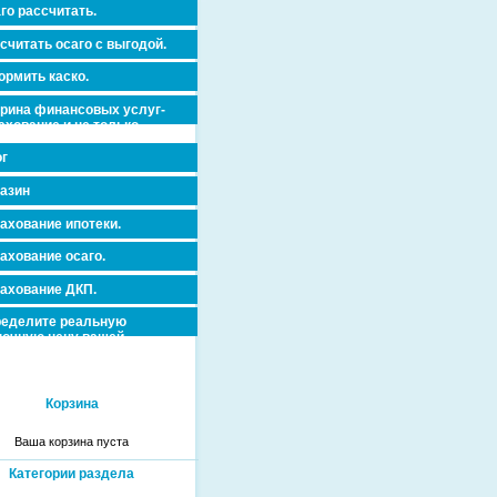
го рассчитать.
считать осаго с выгодой.
рмить каско.
рина финансовых услуг-
ахование и не только.
г
азин
ахование ипотеки.
ахование осаго.
ахование ДКП.
еделите реальную
очную цену вашей
вижимости и ускорьте ее
дажу или сдачу в аренду!
Корзина
Ваша корзина пуста
Категории раздела