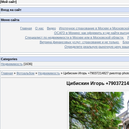
[
Мой сайт
]
Вход на сайт
Меню сайта
Главная
О нас
Видео
Ипотечное страхование в Москве и Московской
ОСАГО в Монино: как оформить и где найти выго
Специалист по недвижимости в Москве или в Московской области.
Я
Витрина финансовых услуг- страхование и не только.
Бло
Определите реальную рыночную цену вашей
Categories
Недвижимость
[1636]
Главная
»
Фотоальбом
»
Недвижимость
»
Цибискин Игорь +79037214827 риелтор phot
Цибискин Игорь +790372148