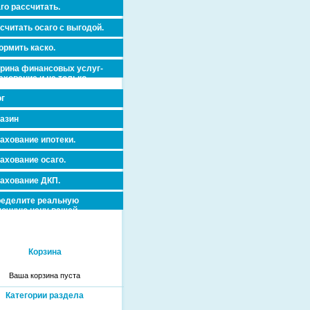
го рассчитать.
считать осаго с выгодой.
рмить каско.
рина финансовых услуг-
ахование и не только.
г
азин
ахование ипотеки.
ахование осаго.
ахование ДКП.
еделите реальную
очную цену вашей
вижимости и ускорьте ее
дажу или сдачу в аренду!
Корзина
Ваша корзина пуста
Категории раздела