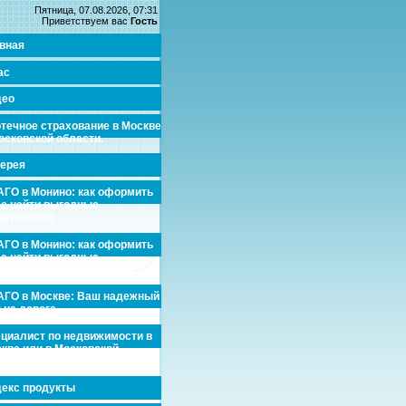
Пятница, 07.08.2026, 07:31
Приветствуем вас
Гость
вная
ас
део
течное страхование в Москве
осковской области.
ерея
ГО в Монино: как оформить
де найти выгодные
едложения
ГО в Монино: как оформить
де найти выгодные
едложения
ГО в Москве: Ваш надежный
 на дороге
циалист по недвижимости в
кве или в Московской
асти.
екс продукты