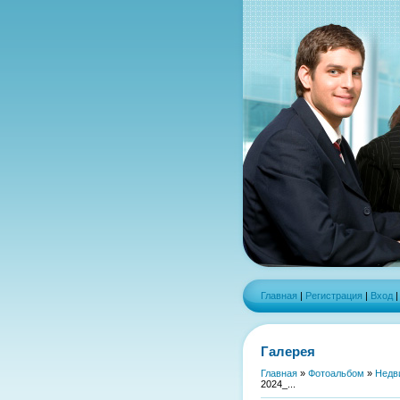
Главная
|
Регистрация
|
Вход
Галерея
Главная
»
Фотоальбом
»
Недв
2024_...