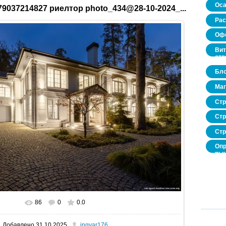
Оса
9037214827 риелтор photo_434@28-10-2024_...
Рас
Офо
Вит
стр
Бло
Маг
Стр
Стр
Стр
Опр
рын
нед
про
86
0
0.0
В реальном размере
1600x1067
/ 417.7Kb
Добавлено
31.10.2025
ingvar176