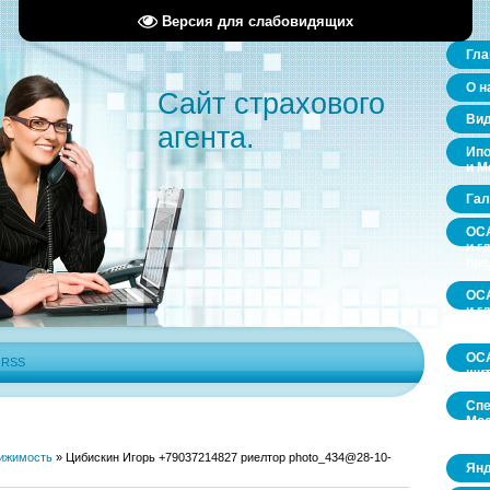
Версия для слабовидящих
Гла
О н
Сайт страхового
Ви
агента.
Ипо
и М
Гал
ОСА
и г
пр
ОСА
и г
пр
ОСА
|
RSS
щит
Спе
Мос
обл
ижимость
»
Цибискин Игорь +79037214827 риелтор photo_434@28-10-
Янд