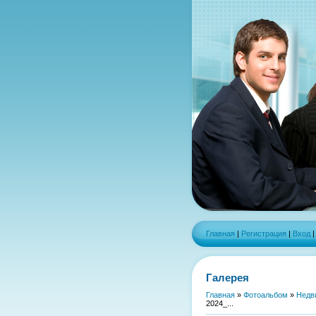
Главная
|
Регистрация
|
Вход
Галерея
Главная
»
Фотоальбом
»
Недв
2024_...