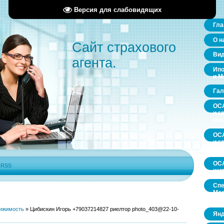
Версия для слабовидящих
Гла
О н
Сайт страхового
Ви
агента.
Ипо
и М
Гал
ОСА
и г
пр
ОСА
и г
пр
ОСА
|
RSS
щит
Спе
Мос
обл
ижимость
»
Цибискин Игорь +79037214827 риелтор photo_403@22-10-
Янд