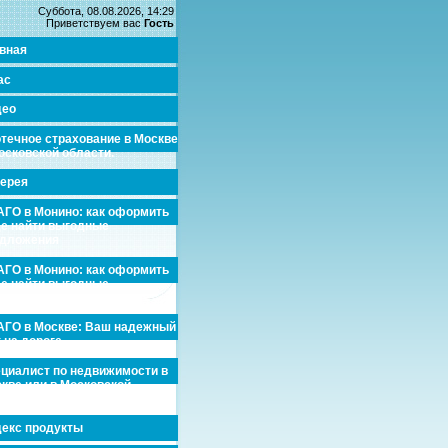
Суббота, 08.08.2026, 14:29
Приветствуем вас
Гость
вная
ас
део
течное страхование в Москве
осковской области.
ерея
ГО в Монино: как оформить
де найти выгодные
едложения
ГО в Монино: как оформить
де найти выгодные
едложения
ГО в Москве: Ваш надежный
 на дороге
циалист по недвижимости в
кве или в Московской
асти.
екс продукты