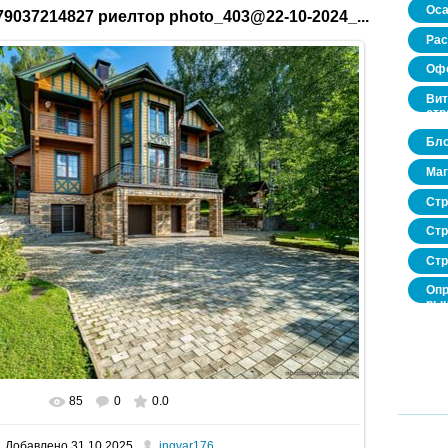
Оса
9037214827 риелтор photo_403@22-10-2024_...
Рас
Офо
Вит
стр
Бло
Маг
Стр
Стр
Стр
Опр
рын
нед
про
85
0
0.0
В реальном размере
1600x1067
/ 595.3Kb
Добавлено
31.10.2025
ingvar176