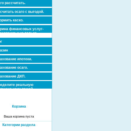
го рассчитать.
считать осаго с выгодой.
рмить каско.
рина финансовых услуг-
ахование и не только.
г
азин
ахование ипотеки.
ахование осаго.
ахование ДКП.
еделите реальную
очную цену вашей
вижимости и ускорьте ее
дажу или сдачу в аренду!
Корзина
Ваша корзина пуста
Категории раздела