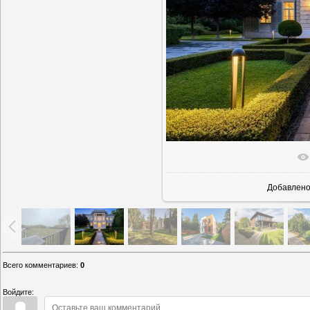
В реально
Добавлен
Всего комментариев
:
0
Войдите: