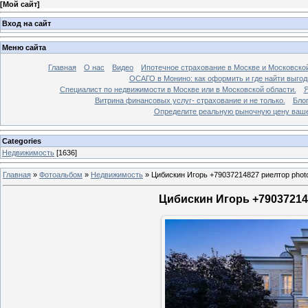
[
Мой сайт
]
Вход на сайт
Меню сайта
Главная
О нас
Видео
Ипотечное страхование в Москве и Московской
ОСАГО в Монино: как оформить и где найти выго
Специалист по недвижимости в Москве или в Московской области.
Я
Витрина финансовых услуг- страхование и не только.
Бло
Определите реальную рыночную цену вашей
Categories
Недвижимость
[1636]
Главная
»
Фотоальбом
»
Недвижимость
»
Цибискин Игорь +79037214827 риелтор phot
Цибискин Игорь +790372148