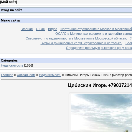
[
Мой сайт
]
Вход на сайт
Меню сайта
Главная
О нас
Видео
Ипотечное страхование в Москве и Московской
ОСАГО в Монино: как оформить и где найти выго
Специалист по недвижимости в Москве или в Московской области.
Я
Витрина финансовых услуг- страхование и не только.
Бло
Определите реальную рыночную цену вашей
Categories
Недвижимость
[1636]
Главная
»
Фотоальбом
»
Недвижимость
»
Цибискин Игорь +79037214827 риелтор phot
Цибискин Игорь +790372148