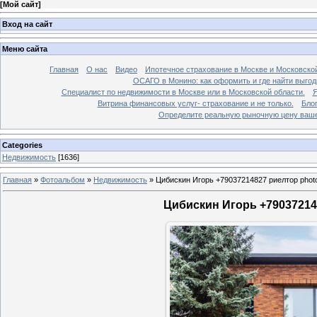
[
Мой сайт
]
Вход на сайт
Меню сайта
Главная
О нас
Видео
Ипотечное страхование в Москве и Московской
ОСАГО в Монино: как оформить и где найти выго
Специалист по недвижимости в Москве или в Московской области.
Я
Витрина финансовых услуг- страхование и не только.
Бло
Определите реальную рыночную цену вашей
Categories
Недвижимость
[1636]
Главная
»
Фотоальбом
»
Недвижимость
»
Цибискин Игорь +79037214827 риелтор phot
Цибискин Игорь +790372148