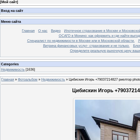
[
Мой сайт
]
Вход на сайт
Меню сайта
Главная
О нас
Видео
Ипотечное страхование в Москве и Московской
ОСАГО в Монино: как оформить и где найти выго
Специалист по недвижимости в Москве или в Московской области.
Я
Витрина финансовых услуг- страхование и не только.
Бло
Определите реальную рыночную цену вашей
Categories
Недвижимость
[1636]
Главная
»
Фотоальбом
»
Недвижимость
»
Цибискин Игорь +79037214827 риелтор phot
Цибискин Игорь +790372148