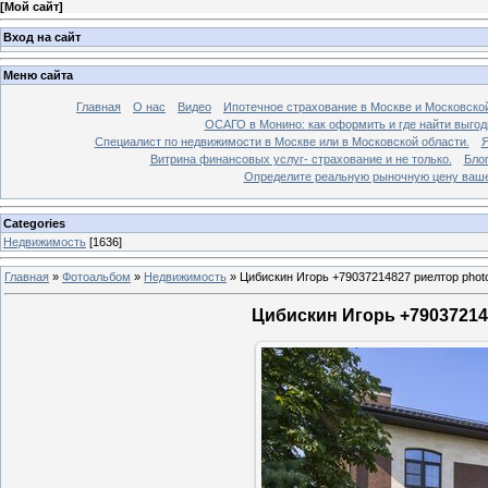
[
Мой сайт
]
Вход на сайт
Меню сайта
Главная
О нас
Видео
Ипотечное страхование в Москве и Московской
ОСАГО в Монино: как оформить и где найти выго
Специалист по недвижимости в Москве или в Московской области.
Я
Витрина финансовых услуг- страхование и не только.
Бло
Определите реальную рыночную цену вашей
Categories
Недвижимость
[1636]
Главная
»
Фотоальбом
»
Недвижимость
»
Цибискин Игорь +79037214827 риелтор phot
Цибискин Игорь +790372148