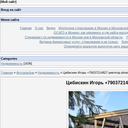
[
Мой сайт
]
Вход на сайт
Меню сайта
Главная
О нас
Видео
Ипотечное страхование в Москве и Московской
ОСАГО в Монино: как оформить и где найти выго
Специалист по недвижимости в Москве или в Московской области.
Я
Витрина финансовых услуг- страхование и не только.
Бло
Определите реальную рыночную цену вашей
Categories
Недвижимость
[1636]
Главная
»
Фотоальбом
»
Недвижимость
»
Цибискин Игорь +79037214827 риелтор phot
Цибискин Игорь +790372148