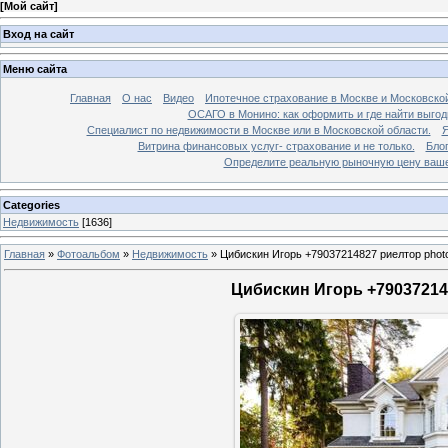
[
Мой сайт
]
Вход на сайт
Меню сайта
Главная
О нас
Видео
Ипотечное страхование в Москве и Московской
ОСАГО в Монино: как оформить и где найти выго
Специалист по недвижимости в Москве или в Московской области.
Я
Витрина финансовых услуг- страхование и не только.
Бло
Определите реальную рыночную цену вашей
Categories
Недвижимость
[1636]
Главная
»
Фотоальбом
»
Недвижимость
»
Цибискин Игорь +79037214827 риелтор phot
Цибискин Игорь +790372148