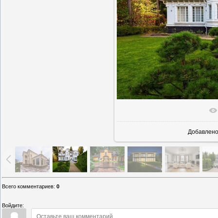
В реально
Добавлен
Всего комментариев
:
0
Войдите: