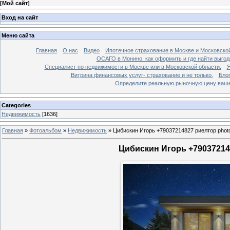
[
Мой сайт
]
Вход на сайт
Меню сайта
Главная
О нас
Видео
Ипотечное страхование в Москве и Московской
ОСАГО в Монино: как оформить и где найти выго
Специалист по недвижимости в Москве или в Московской области.
Я
Витрина финансовых услуг- страхование и не только.
Бло
Определите реальную рыночную цену вашей
Categories
Недвижимость
[1636]
Главная
»
Фотоальбом
»
Недвижимость
»
Цибискин Игорь +79037214827 риелтор phot
Цибискин Игорь +790372148