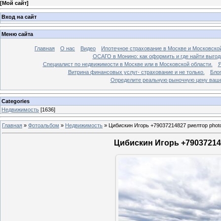
[
Мой сайт
]
Вход на сайт
Меню сайта
Главная
О нас
Видео
Ипотечное страхование в Москве и Московской
ОСАГО в Монино: как оформить и где найти выго
Специалист по недвижимости в Москве или в Московской области.
Я
Витрина финансовых услуг- страхование и не только.
Бло
Определите реальную рыночную цену вашей
Categories
Недвижимость
[1636]
Главная
»
Фотоальбом
»
Недвижимость
»
Цибискин Игорь +79037214827 риелтор phot
Цибискин Игорь +790372148