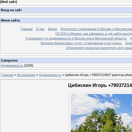
[
Мой сайт
]
Вход на сайт
Меню сайта
Главная
О нас
Видео
Ипотечное страхование в Москве и Московской
ОСАГО в Монино: как оформить и где найти выго
Специалист по недвижимости в Москве или в Московской области.
Я
Витрина финансовых услуг- страхование и не только.
Бло
Определите реальную рыночную цену вашей
Categories
Недвижимость
[1636]
Главная
»
Фотоальбом
»
Недвижимость
»
Цибискин Игорь +79037214827 риелтор phot
Цибискин Игорь +790372148