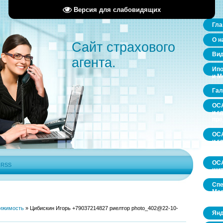
Версия для слабовидящих
Гла
О н
Сайт страхового
Ви
агента.
Ипо
и М
Гал
ОСА
и г
пр
ОСА
и г
пр
ОСА
|
RSS
щит
Спе
Мос
обл
ижимость
»
Цибискин Игорь +79037214827 риелтор photo_402@22-10-
Янд