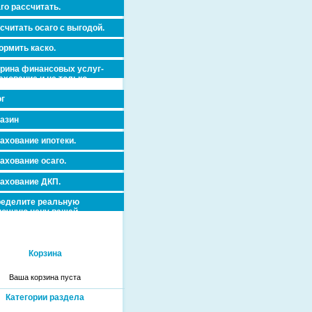
го рассчитать.
считать осаго с выгодой.
рмить каско.
рина финансовых услуг-
ахование и не только.
г
азин
ахование ипотеки.
ахование осаго.
ахование ДКП.
еделите реальную
очную цену вашей
вижимости и ускорьте ее
дажу или сдачу в аренду!
Корзина
Ваша корзина пуста
Категории раздела