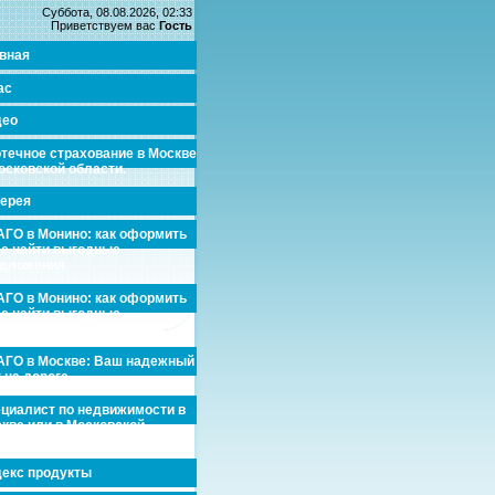
Суббота, 08.08.2026, 02:33
Приветствуем вас
Гость
вная
ас
део
течное страхование в Москве
осковской области.
ерея
ГО в Монино: как оформить
де найти выгодные
едложения
ГО в Монино: как оформить
де найти выгодные
едложения
ГО в Москве: Ваш надежный
 на дороге
циалист по недвижимости в
кве или в Московской
асти.
екс продукты