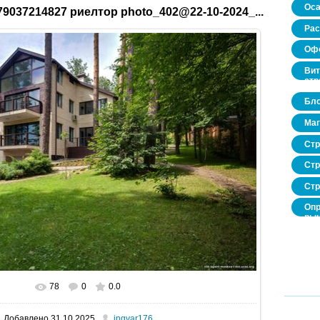
Оса
9037214827 риелтор photo_402@22-10-2024_...
Рас
Офо
Вит
стр
Бло
Маг
Стр
Стр
Стр
Опр
рын
нед
про
78
0
0.0
В реальном размере
1600x1067
/ 502.0Kb
Добавлено
31.10.2025
ingvar176