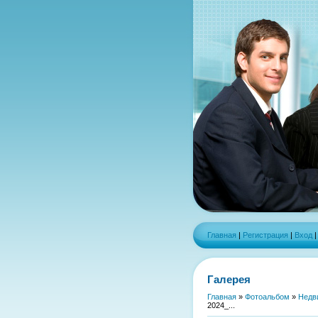
Главная
|
Регистрация
|
Вход
Галерея
Главная
»
Фотоальбом
»
Недв
2024_...