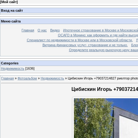
[
Мой сайт
]
Вход на сайт
Меню сайта
Главная
О нас
Видео
Ипотечное страхование в Москве и Московской
ОСАГО в Монино: как оформить и где найти выго
Специалист по недвижимости в Москве или в Московской области.
Я
Витрина финансовых услуг- страхование и не только.
Бло
Определите реальную рыночную цену вашей
Categories
Недвижимость
[1636]
Главная
»
Фотоальбом
»
Недвижимость
»
Цибискин Игорь +79037214827 риелтор phot
Цибискин Игорь +790372148