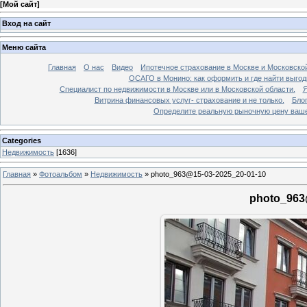
[
Мой сайт
]
Вход на сайт
Меню сайта
Главная
О нас
Видео
Ипотечное страхование в Москве и Московской
ОСАГО в Монино: как оформить и где найти выго
Специалист по недвижимости в Москве или в Московской области.
Я
Витрина финансовых услуг- страхование и не только.
Бло
Определите реальную рыночную цену вашей
Categories
Недвижимость
[1636]
Главная
»
Фотоальбом
»
Недвижимость
»
photo_963@15-03-2025_20-01-10
photo_963