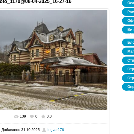
oto_1170@08-04-2025_16-27-16
Оса
Рас
Офо
Вит
стр
Бло
Маг
Стр
Стр
Стр
Опр
рын
нед
про
139
0
0.0
В реальном размере
1600x1067
/ 389.8Kb
Добавлено
31.10.2025
ingvar176