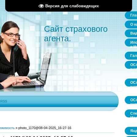
Версия для слабовидящих
Гла
О н
Сайт страхового
Ви
агента.
Ипо
и М
Гал
ОСА
и г
пр
ОСА
и г
пр
ОСА
|
RSS
щит
Спе
Мос
обл
ижимость
»
photo_1170@08-04-2025_16-27-16
Янд