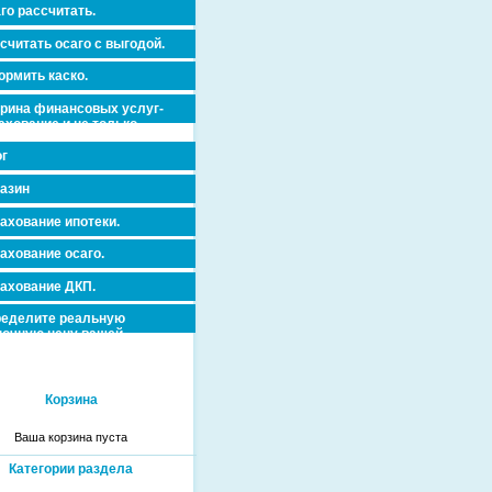
го рассчитать.
считать осаго с выгодой.
рмить каско.
рина финансовых услуг-
ахование и не только.
г
азин
ахование ипотеки.
ахование осаго.
ахование ДКП.
еделите реальную
очную цену вашей
вижимости и ускорьте ее
дажу или сдачу в аренду!
Корзина
Ваша корзина пуста
Категории раздела