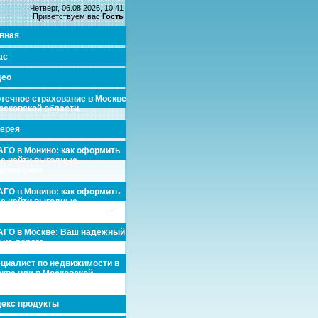
Четверг, 06.08.2026, 10:41
Приветствуем вас
Гость
вная
ас
део
течное страхование в Москве
осковской области.
ерея
ГО в Монино: как оформить
де найти выгодные
едложения
ГО в Монино: как оформить
де найти выгодные
едложения
ГО в Москве: Ваш надежный
 на дороге
циалист по недвижимости в
кве или в Московской
асти.
екс продукты