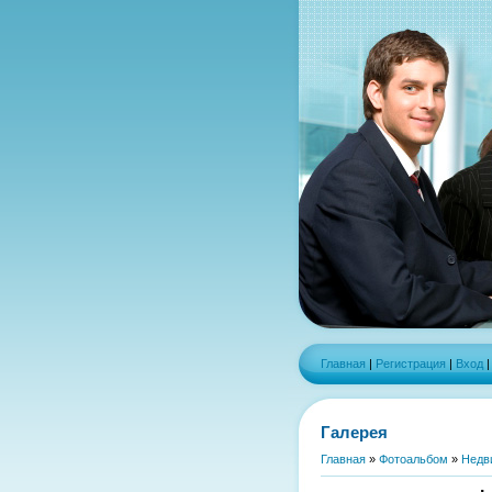
Главная
|
Регистрация
|
Вход
Галерея
Главная
»
Фотоальбом
»
Недв