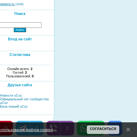
ижимость
[1636]
Поиск
Вход на сайт
Статистика
Онлайн всего:
2
Гостей:
2
Пользователей:
0
Друзья сайта
Новости uCoz
Официальный чат сообщества
uCoz
База знаний uCoz
0
0
0
0
СОГЛАСИТЬСЯ
спользования файлов cookies
.