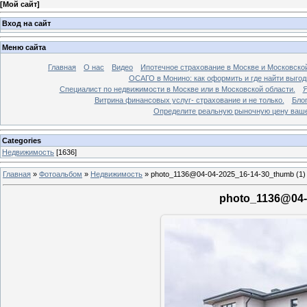
[
Мой сайт
]
Вход на сайт
Меню сайта
Главная
О нас
Видео
Ипотечное страхование в Москве и Московской
ОСАГО в Монино: как оформить и где найти выго
Специалист по недвижимости в Москве или в Московской области.
Я
Витрина финансовых услуг- страхование и не только.
Бло
Определите реальную рыночную цену вашей
Categories
Недвижимость
[1636]
Главная
»
Фотоальбом
»
Недвижимость
»
photo_1136@04-04-2025_16-14-30_thumb (1)
photo_1136@04-0