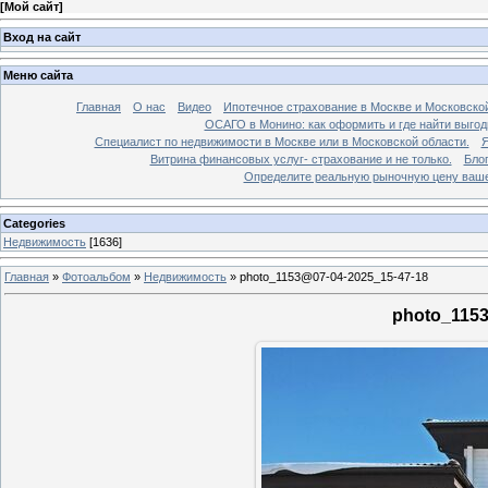
[
Мой сайт
]
Вход на сайт
Меню сайта
Главная
О нас
Видео
Ипотечное страхование в Москве и Московской
ОСАГО в Монино: как оформить и где найти выго
Специалист по недвижимости в Москве или в Московской области.
Я
Витрина финансовых услуг- страхование и не только.
Бло
Определите реальную рыночную цену вашей
Categories
Недвижимость
[1636]
Главная
»
Фотоальбом
»
Недвижимость
»
photo_1153@07-04-2025_15-47-18
photo_1153