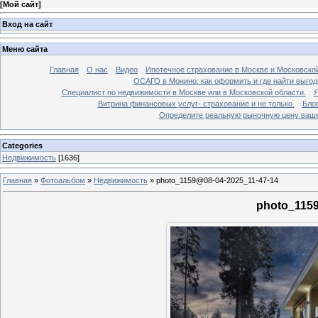
[
Мой сайт
]
Вход на сайт
Меню сайта
Главная
О нас
Видео
Ипотечное страхование в Москве и Московской
ОСАГО в Монино: как оформить и где найти выго
Специалист по недвижимости в Москве или в Московской области.
Я
Витрина финансовых услуг- страхование и не только.
Бло
Определите реальную рыночную цену вашей
Categories
Недвижимость
[1636]
Главная
»
Фотоальбом
»
Недвижимость
»
photo_1159@08-04-2025_11-47-14
photo_1159