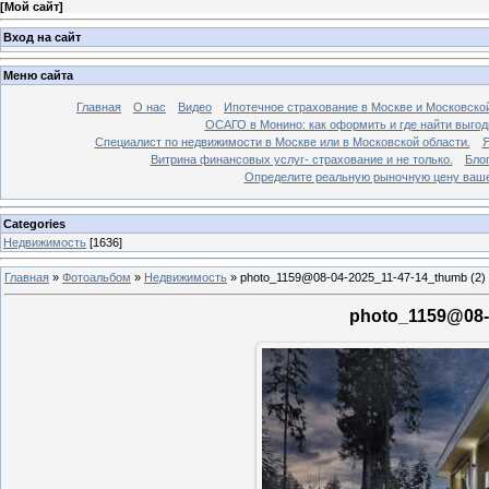
[
Мой сайт
]
Вход на сайт
Меню сайта
Главная
О нас
Видео
Ипотечное страхование в Москве и Московской
ОСАГО в Монино: как оформить и где найти выго
Специалист по недвижимости в Москве или в Московской области.
Я
Витрина финансовых услуг- страхование и не только.
Бло
Определите реальную рыночную цену вашей
Categories
Недвижимость
[1636]
Главная
»
Фотоальбом
»
Недвижимость
»
photo_1159@08-04-2025_11-47-14_thumb (2)
photo_1159@08-0