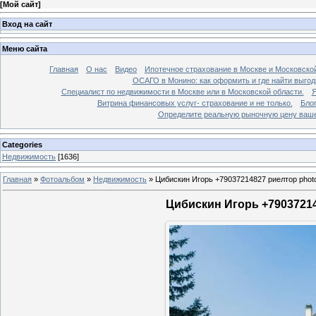
[
Мой сайт
]
Вход на сайт
Меню сайта
Главная
О нас
Видео
Ипотечное страхование в Москве и Московской
ОСАГО в Монино: как оформить и где найти выго
Специалист по недвижимости в Москве или в Московской области.
Я
Витрина финансовых услуг- страхование и не только.
Бло
Определите реальную рыночную цену вашей
Categories
Недвижимость
[1636]
Главная
»
Фотоальбом
»
Недвижимость
»
Цибискин Игорь +79037214827 риелтор phot
Цибискин Игорь +79037214