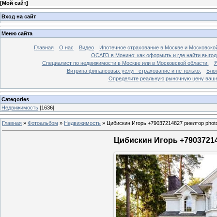
[
Мой сайт
]
Вход на сайт
Меню сайта
Главная
О нас
Видео
Ипотечное страхование в Москве и Московской
ОСАГО в Монино: как оформить и где найти выго
Специалист по недвижимости в Москве или в Московской области.
Я
Витрина финансовых услуг- страхование и не только.
Бло
Определите реальную рыночную цену вашей
Categories
Недвижимость
[1636]
Главная
»
Фотоальбом
»
Недвижимость
»
Цибискин Игорь +79037214827 риелтор phot
Цибискин Игорь +79037214