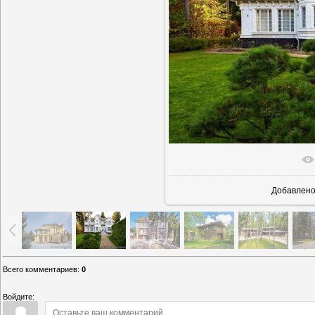
В реаль
Добавлен
Всего комментариев
:
0
Войдите: