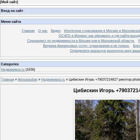
[
Мой сайт
]
Вход на сайт
Меню сайта
Главная
О нас
Видео
Ипотечное страхование в Москве и Московской
ОСАГО в Монино: как оформить и где найти выго
Специалист по недвижимости в Москве или в Московской области.
Я
Витрина финансовых услуг- страхование и не только.
Бло
Определите реальную рыночную цену вашей
Categories
Недвижимость
[1636]
Главная
»
Фотоальбом
»
Недвижимость
»
Цибискин Игорь +79037214827 риелтор phot
Цибискин Игорь +79037214