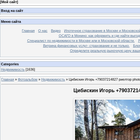
[
Мой сайт
]
Вход на сайт
Меню сайта
Главная
О нас
Видео
Ипотечное страхование в Москве и Московской
ОСАГО в Монино: как оформить и где найти выго
Специалист по недвижимости в Москве или в Московской области.
Я
Витрина финансовых услуг- страхование и не только.
Бло
Определите реальную рыночную цену вашей
Categories
Недвижимость
[1636]
Главная
»
Фотоальбом
»
Недвижимость
»
Цибискин Игорь +79037214827 риелтор phot
Цибискин Игорь +79037214