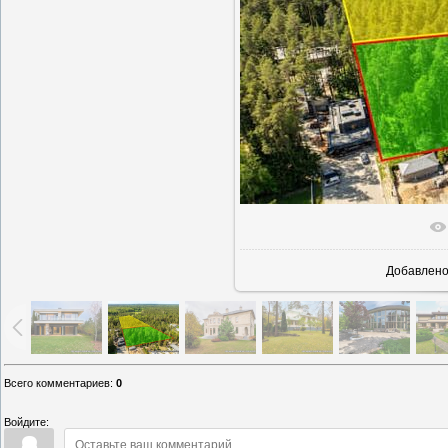
В реаль
Добавлен
Всего комментариев
:
0
Войдите: