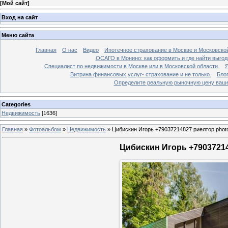
[
Мой сайт
]
Вход на сайт
Меню сайта
Главная
О нас
Видео
Ипотечное страхование в Москве и Московской
ОСАГО в Монино: как оформить и где найти выго
Специалист по недвижимости в Москве или в Московской области.
Я
Витрина финансовых услуг- страхование и не только.
Бло
Определите реальную рыночную цену вашей
Categories
Недвижимость
[1636]
Главная
»
Фотоальбом
»
Недвижимость
»
Цибискин Игорь +79037214827 риелтор phot
Цибискин Игорь +79037214