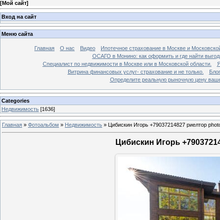
[
Мой сайт
]
Вход на сайт
Меню сайта
Главная
О нас
Видео
Ипотечное страхование в Москве и Московской
ОСАГО в Монино: как оформить и где найти выго
Специалист по недвижимости в Москве или в Московской области.
Я
Витрина финансовых услуг- страхование и не только.
Бло
Определите реальную рыночную цену вашей
Categories
Недвижимость
[1636]
Главная
»
Фотоальбом
»
Недвижимость
»
Цибискин Игорь +79037214827 риелтор phot
Цибискин Игорь +79037214