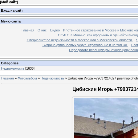
[
Мой сайт
]
Вход на сайт
Меню сайта
Главная
О нас
Видео
Ипотечное страхование в Москве и Московской
ОСАГО в Монино: как оформить и где найти выго
Специалист по недвижимости в Москве или в Московской области.
Я
Витрина финансовых услуг- страхование и не только.
Бло
Определите реальную рыночную цену вашей
Categories
Недвижимость
[1636]
Главная
»
Фотоальбом
»
Недвижимость
»
Цибискин Игорь +79037214827 риелтор phot
Цибискин Игорь +79037214