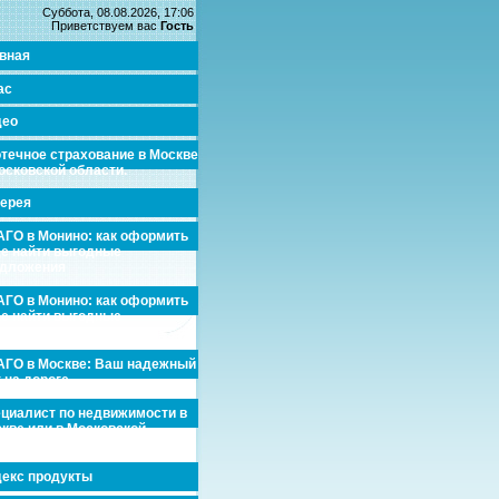
Суббота, 08.08.2026, 17:06
Приветствуем вас
Гость
вная
ас
део
течное страхование в Москве
осковской области.
ерея
ГО в Монино: как оформить
де найти выгодные
едложения
ГО в Монино: как оформить
де найти выгодные
едложения
ГО в Москве: Ваш надежный
 на дороге
циалист по недвижимости в
кве или в Московской
асти.
екс продукты