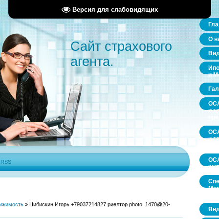
Версия для слабовидящих
Гла
О н
Сайт страхового
Ви
агента.
Ипо
и М
Гал
ОСА
и г
пр
ОСА
и г
пр
ОСА
|
RSS
щит
Спе
Мос
обл
ижимость
»
Цибискин Игорь +79037214827 риелтор photo_1470@20-
Янд