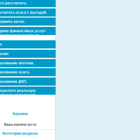
го рассчитать.
считать осаго с выгодой.
рмить каско.
рина финансовых услуг-
ахование и не только.
г
азин
ахование ипотеки.
ахование осаго.
ахование ДКП.
еделите реальную
очную цену вашей
вижимости и ускорьте ее
дажу или сдачу в аренду!
Корзина
Ваша корзина пуста
Категории раздела