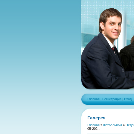
Главная
|
Регистрация
|
Вход
Галерея
Главная
»
Фотоальбом
»
Недв
05-202...