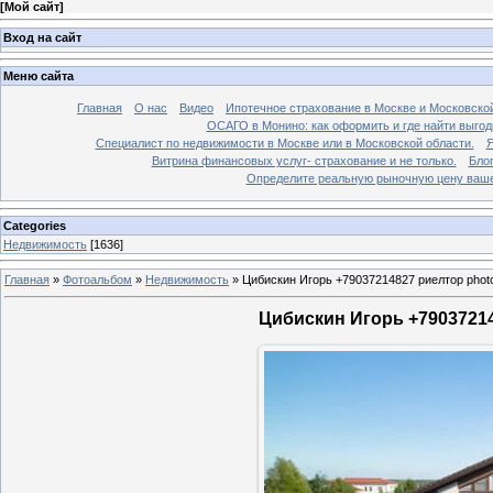
[
Мой сайт
]
Вход на сайт
Меню сайта
Главная
О нас
Видео
Ипотечное страхование в Москве и Московской
ОСАГО в Монино: как оформить и где найти выго
Специалист по недвижимости в Москве или в Московской области.
Я
Витрина финансовых услуг- страхование и не только.
Бло
Определите реальную рыночную цену вашей
Categories
Недвижимость
[1636]
Главная
»
Фотоальбом
»
Недвижимость
»
Цибискин Игорь +79037214827 риелтор phot
Цибискин Игорь +79037214