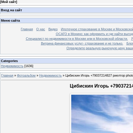
[
Мой сайт
]
Вход на сайт
Меню сайта
Главная
О нас
Видео
Ипотечное страхование в Москве и Московской
ОСАГО в Монино: как оформить и где найти выго
Специалист по недвижимости в Москве или в Московской области.
Я
Витрина финансовых услуг- страхование и не только.
Бло
Определите реальную рыночную цену вашей
Categories
Недвижимость
[1636]
Главная
»
Фотоальбом
»
Недвижимость
»
Цибискин Игорь +79037214827 риелтор phot
Цибискин Игорь +79037214