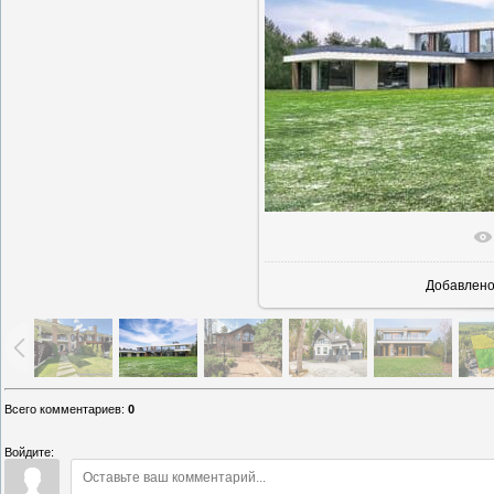
В реаль
Добавлен
Всего комментариев
:
0
Войдите: