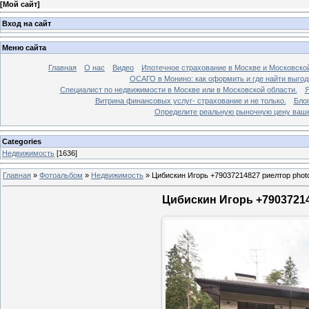
[
Мой сайт
]
Вход на сайт
Меню сайта
Главная
О нас
Видео
Ипотечное страхование в Москве и Московской
ОСАГО в Монино: как оформить и где найти выго
Специалист по недвижимости в Москве или в Московской области.
Я
Витрина финансовых услуг- страхование и не только.
Бло
Определите реальную рыночную цену вашей
Categories
Недвижимость
[1636]
Главная
»
Фотоальбом
»
Недвижимость
»
Цибискин Игорь +79037214827 риелтор phot
Цибискин Игорь +79037214