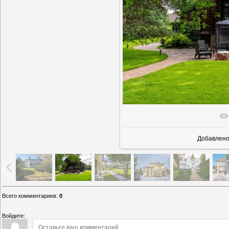
В реально
Добавлен
Всего комментариев
:
0
Войдите: