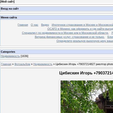
[
Мой сайт
]
Вход на сайт
Меню сайта
Главная
О нас
Видео
Ипотечное страхование в Москве и Московской
ОСАГО в Монино: как оформить и где найти выго
Специалист по недвижимости в Москве или в Московской области.
Я
Витрина финансовых услуг- страхование и не только.
Бло
Определите реальную рыночную цену вашей
Categories
Недвижимость
[1636]
Главная
»
Фотоальбом
»
Недвижимость
»
Цибискин Игорь +79037214827 риелтор phot
Цибискин Игорь +79037214