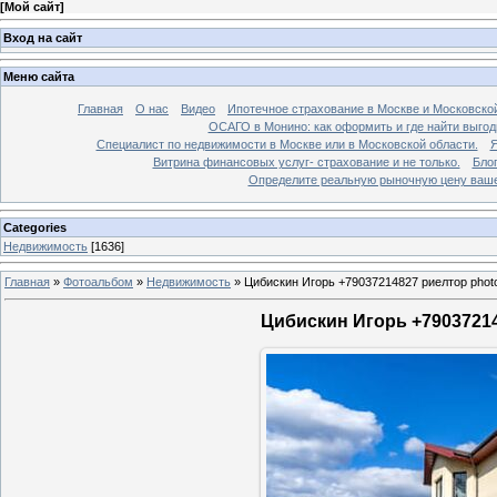
[
Мой сайт
]
Вход на сайт
Меню сайта
Главная
О нас
Видео
Ипотечное страхование в Москве и Московской
ОСАГО в Монино: как оформить и где найти выго
Специалист по недвижимости в Москве или в Московской области.
Я
Витрина финансовых услуг- страхование и не только.
Бло
Определите реальную рыночную цену вашей
Categories
Недвижимость
[1636]
Главная
»
Фотоальбом
»
Недвижимость
»
Цибискин Игорь +79037214827 риелтор phot
Цибискин Игорь +79037214