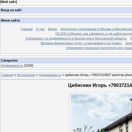
[
Мой сайт
]
Вход на сайт
Меню сайта
Главная
О нас
Видео
Ипотечное страхование в Москве и Московской
ОСАГО в Монино: как оформить и где найти выго
Специалист по недвижимости в Москве или в Московской области.
Я
Витрина финансовых услуг- страхование и не только.
Бло
Определите реальную рыночную цену вашей
Categories
Недвижимость
[1636]
Главная
»
Фотоальбом
»
Недвижимость
»
Цибискин Игорь +79037214827 риелтор phot
Цибискин Игорь +790372148