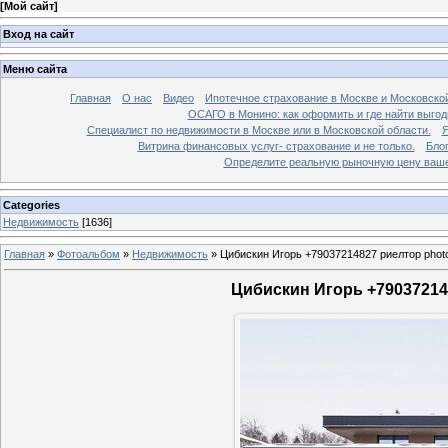
[
Мой сайт
]
Вход на сайт
Меню сайта
Главная
О нас
Видео
Ипотечное страхование в Москве и Московской
ОСАГО в Монино: как оформить и где найти выго
Специалист по недвижимости в Москве или в Московской области.
Я
Витрина финансовых услуг- страхование и не только.
Бло
Определите реальную рыночную цену вашей
Categories
Недвижимость
[1636]
Главная
»
Фотоальбом
»
Недвижимость
»
Цибискин Игорь +79037214827 риелтор phot
Цибискин Игорь +790372148