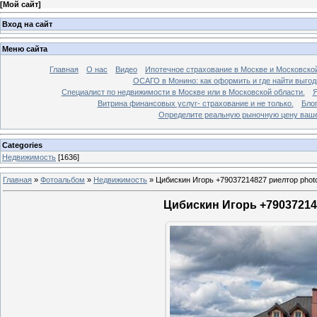
[
Мой сайт
]
Вход на сайт
Меню сайта
Главная
О нас
Видео
Ипотечное страхование в Москве и Московской
ОСАГО в Монино: как оформить и где найти выго
Специалист по недвижимости в Москве или в Московской области.
Я
Витрина финансовых услуг- страхование и не только.
Бло
Определите реальную рыночную цену вашей
Categories
Недвижимость
[1636]
Главная
»
Фотоальбом
»
Недвижимость
»
Цибискин Игорь +79037214827 риелтор phot
Цибискин Игорь +790372148