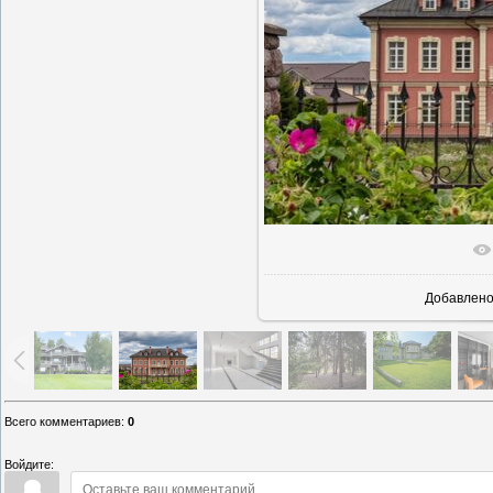
В реально
Добавлен
Всего комментариев
:
0
Войдите: