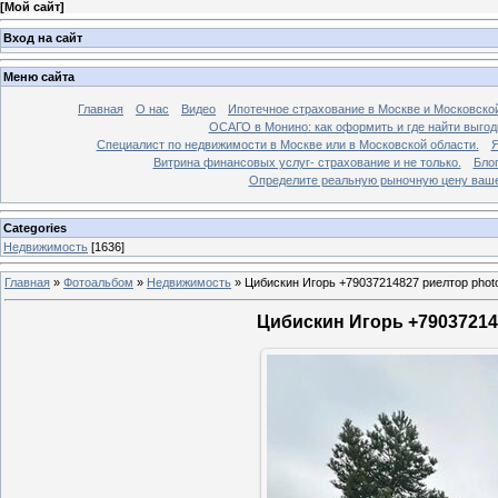
[
Мой сайт
]
Вход на сайт
Меню сайта
Главная
О нас
Видео
Ипотечное страхование в Москве и Московской
ОСАГО в Монино: как оформить и где найти выго
Специалист по недвижимости в Москве или в Московской области.
Я
Витрина финансовых услуг- страхование и не только.
Бло
Определите реальную рыночную цену вашей
Categories
Недвижимость
[1636]
Главная
»
Фотоальбом
»
Недвижимость
»
Цибискин Игорь +79037214827 риелтор phot
Цибискин Игорь +790372148