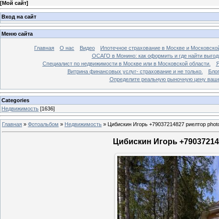
[
Мой сайт
]
Вход на сайт
Меню сайта
Главная
О нас
Видео
Ипотечное страхование в Москве и Московской
ОСАГО в Монино: как оформить и где найти выго
Специалист по недвижимости в Москве или в Московской области.
Я
Витрина финансовых услуг- страхование и не только.
Бло
Определите реальную рыночную цену вашей
Categories
Недвижимость
[1636]
Главная
»
Фотоальбом
»
Недвижимость
»
Цибискин Игорь +79037214827 риелтор phot
Цибискин Игорь +790372148