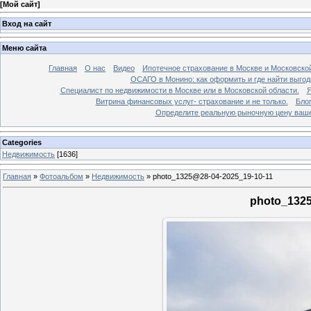
[
Мой сайт
]
Вход на сайт
Меню сайта
Главная
О нас
Видео
Ипотечное страхование в Москве и Московской
ОСАГО в Монино: как оформить и где найти выго
Специалист по недвижимости в Москве или в Московской области.
Я
Витрина финансовых услуг- страхование и не только.
Бло
Определите реальную рыночную цену вашей
Categories
Недвижимость
[1636]
Главная
»
Фотоальбом
»
Недвижимость
»
photo_1325@28-04-2025_19-10-11
photo_1325