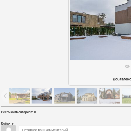
В реально
Добавлен
Всего комментариев
:
0
Войдите: