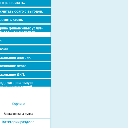
го рассчитать.
считать осаго с выгодой.
рмить каско.
рина финансовых услуг-
ахование и не только.
г
азин
ахование ипотеки.
ахование осаго.
ахование ДКП.
еделите реальную
очную цену вашей
вижимости и ускорьте ее
дажу или сдачу в аренду!
Корзина
Ваша корзина пуста
Категории раздела