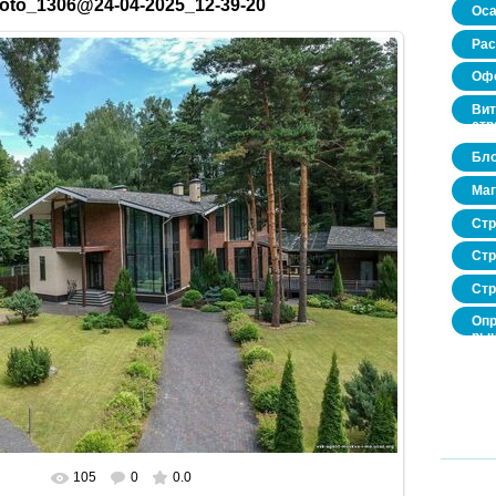
oto_1306@24-04-2025_12-39-20
Оса
Рас
Офо
Вит
стр
Бло
Маг
Стр
Стр
Стр
Опр
рын
нед
про
105
0
0.0
В реальном размере
1600x1200
/ 432.4Kb