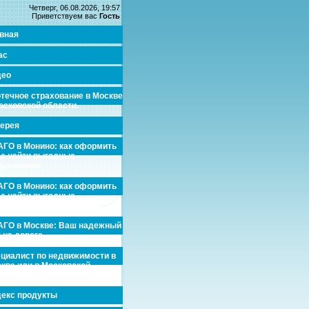
Четверг, 06.08.2026, 19:57
Приветствуем вас
Гость
вная
ас
део
течное страхование в Москве
осковской области.
ерея
ГО в Монино: как оформить
де найти выгодные
едложения
ГО в Монино: как оформить
де найти выгодные
едложения
ГО в Москве: Ваш надежный
 на дороге
циалист по недвижимости в
кве или в Московской
асти.
екс продукты