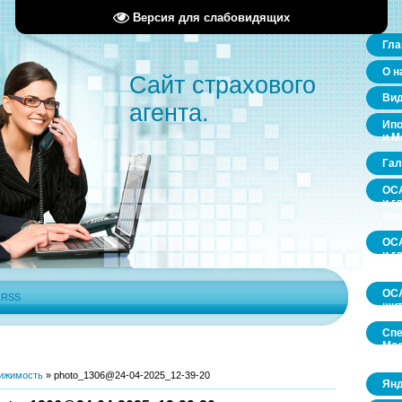
Версия для слабовидящих
Гла
О н
Сайт страхового
Ви
агента.
Ипо
и М
Гал
ОСА
и г
пр
ОСА
и г
пр
ОСА
|
RSS
щит
Спе
Мос
обл
ижимость
»
photo_1306@24-04-2025_12-39-20
Янд