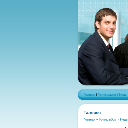
Главная
|
Регистрация
|
Вход
Галерея
Главная
»
Фотоальбом
»
Недв