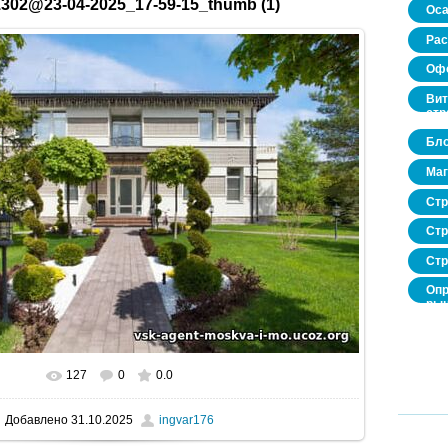
302@23-04-2025_17-59-15_thumb (1)
Оса
Рас
Офо
Вит
стр
Бло
Маг
Стр
Стр
Стр
Опр
рын
нед
про
127
0
0.0
В реальном размере
520x332
/ 53.5Kb
Добавлено
31.10.2025
ingvar176