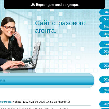
Версия для слабовидящих
Гла
О н
Сайт страхового
Ви
агента.
Ипо
и М
Гал
ОСА
и г
пр
ОСА
и г
пр
ОСА
|
RSS
щит
Спе
Мос
обл
ижимость
»
photo_1302@23-04-2025_17-59-15_thumb (1)
Янд