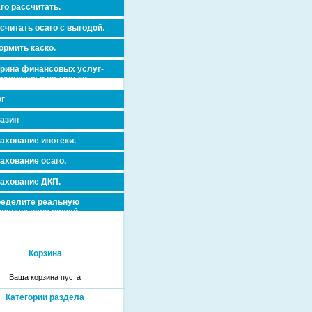
го рассчитать.
считать осаго с выгодой.
рмить каско.
рина финансовых услуг-
ахование и не только.
г
азин
ахование ипотеки.
ахование осаго.
ахование ДКП.
еделите реальную
очную цену вашей
вижимости и ускорьте ее
дажу или сдачу в аренду!
Корзина
Ваша корзина пуста
Категории раздела