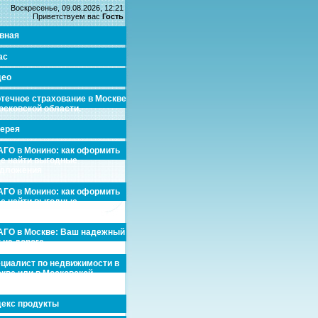
Воскресенье, 09.08.2026, 12:21
Приветствуем вас
Гость
вная
ас
део
течное страхование в Москве
осковской области.
ерея
ГО в Монино: как оформить
де найти выгодные
едложения
ГО в Монино: как оформить
де найти выгодные
едложения
ГО в Москве: Ваш надежный
 на дороге
циалист по недвижимости в
кве или в Московской
асти.
екс продукты