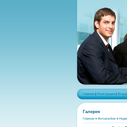
Главная
|
Регистрация
|
Вход
Галерея
Главная
»
Фотоальбом
»
Недв