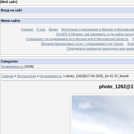
[
Мой сайт
]
Вход на сайт
Меню сайта
Главная
О нас
Видео
Ипотечное страхование в Москве и Московской
ОСАГО в Монино: как оформить и где найти выго
Специалист по недвижимости в Москве или в Московской области.
Я
Витрина финансовых услуг- страхование и не только.
Бло
Определите реальную рыночную цену вашей
Categories
Недвижимость
[1636]
Главная
»
Фотоальбом
»
Недвижимость
»
photo_1262@17-04-2025_16-41-37_thumb
photo_1262@17